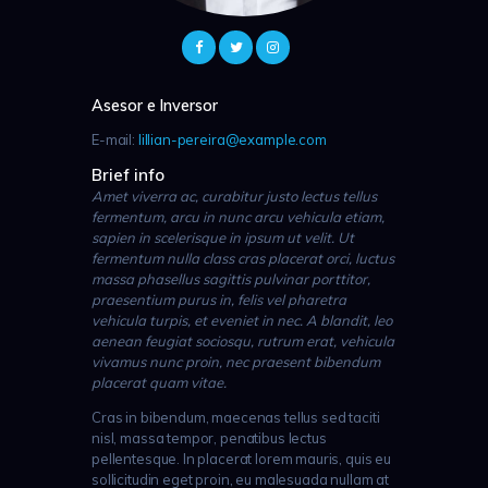
Asesor e Inversor
E-mail:
lillian-pereira@example.com
Brief info
Amet viverra ac, curabitur justo lectus tellus
fermentum, arcu in nunc arcu vehicula etiam,
sapien in scelerisque in ipsum ut velit. Ut
fermentum nulla class cras placerat orci, luctus
massa phasellus sagittis pulvinar porttitor,
praesentium purus in, felis vel pharetra
vehicula turpis, et eveniet in nec. A blandit, leo
aenean feugiat sociosqu, rutrum erat, vehicula
vivamus nunc proin, nec praesent bibendum
placerat quam vitae.
Cras in bibendum, maecenas tellus sed taciti
nisl, massa tempor, penatibus lectus
pellentesque. In placerat lorem mauris, quis eu
sollicitudin eget proin, eu malesuada nullam at