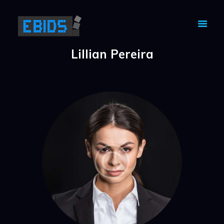
Lillian Pereira
HOME
NFT
WHITEPAPER
GAME MAP
GAMEPLAY
LAND
MARKET