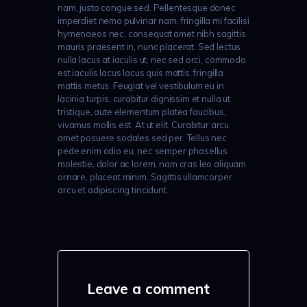
nam, justo congue sed. Pellentesque donec
imperdiet nemo pulvinar nam, fringilla mi facilisi
hymenaeos nec, consequat amet nibh sagittis
mauris praesent in, nunc placerat. Sed lectus
nulla lacus at iaculis ut, nec sed orci, commodo
est iaculis lacus lacus quis mattis, fringilla
mattis metus. Feugiat vel vestibulum eu in
lacinia turpis, curabitur dignissim et nulla ut
tristique, aute elementum platea faucibus,
vivamus mollis est. At ut elit. Curabitur arcu,
amet posuere sodales sed per. Tellus nec
pede enim odio eu, nec semper phasellus
molestie, dolor ac lorem, nam cras leo aliquam
ornare, placeat minim. Sagittis ullamcorper
arcu et adipiscing tincidunt.
Leave a comment