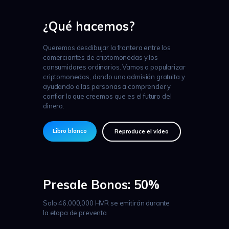
¿Qué hacemos?
Queremos desdibujar la frontera entre los
comerciantes de criptomonedas y los
consumidores ordinarios. Vamos a popularizar
criptomonedas, dando una admisión gratuita y
ayudando a las personas a comprender y
confiar lo que creemos que es el futuro del
dinero.
Libro blanco
Reproduce el vídeo
Presale Bonos: 50%
Solo 46,000,000 HVR se emitirán durante
la etapa de preventa